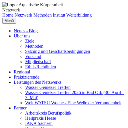
Netzwerk
Home
Netzwerk
Methoden
Institut
Weiterbildung
Menü
Neues - Blog
Über uns
Ziele
Methoden
Satzung und Geschäftsbedingungen
Vorstand
Mitgliedschaft
Ethik-Richtlinien
Regional
Praktizierende
Leistungen des Netzwerks
Wasser-Genießer-Treffen
Wasser-Genießer-Treffen 2026 in Bad Orb (30. April –
3. Mai)
Welt WATSU Woche - Eine Welle der Verbundenheit
Partner
Arbeitskreis Berufspolitik
Heilpraxis Heese
IAKA Sachsen