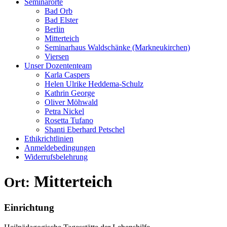
Seminarorte
Bad Orb
Bad Elster
Berlin
Mitterteich
Seminarhaus Waldschänke (Markneukirchen)
Viersen
Unser Dozententeam
Karla Caspers
Helen Ulrike Heddema-Schulz
Kathrin George
Oliver Möhwald
Petra Nickel
Rosetta Tufano
Shanti Eberhard Petschel
Ethikrichtlinien
Anmeldebedingungen
Widerrufsbelehrung
Mitterteich
Ort:
Einrichtung