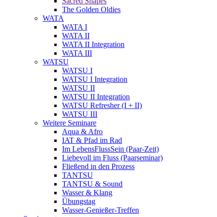
Sacred Shapes
The Golden Oldies
WATA
WATA I
WATA II
WATA II Integration
WATA III
WATSU
WATSU I
WATSU I Integration
WATSU II
WATSU II Integration
WATSU Refresher (I + II)
WATSU III
Weitere Seminare
Aqua & Afro
IAT & Pfad im Rad
Im LebensFlussSein (Paar-Zeit)
Liebevoll im Fluss (Paarseminar)
Fließend in den Prozess
TANTSU
TANTSU & Sound
Wasser & Klang
Übungstag
Wasser-Genießer-Treffen