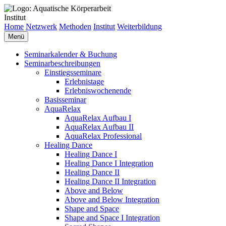
Institut
Home
Netzwerk
Methoden
Institut
Weiterbildung
Menü
Seminarkalender & Buchung
Seminarbeschreibungen
Einstiegsseminare
Erlebnistage
Erlebniswochenende
Basisseminar
AquaRelax
AquaRelax Aufbau I
AquaRelax Aufbau II
AquaRelax Professional
Healing Dance
Healing Dance I
Healing Dance I Integration
Healing Dance II
Healing Dance II Integration
Above and Below
Above and Below Integration
Shape and Space
Shape and Space I Integration