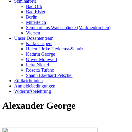
Seminarorte
Bad Orb
Bad Elster
Berlin
Mitterteich
Seminarhaus Waldschänke (Markneukirchen)
Viersen
Unser Dozententeam
Karla Caspers
Helen Ulrike Heddema-Schulz
Kathrin George
Oliver Möhwald
Petra Nickel
Rosetta Tufano
Shanti Eberhard Petschel
Ethikrichtlinien
Anmeldebedingungen
Widerrufsbelehrung
Alexander George