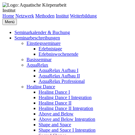
Institut
Home
Netzwerk
Methoden
Institut
Weiterbildung
Menü
Seminarkalender & Buchung
Seminarbeschreibungen
Einstiegsseminare
Erlebnistage
Erlebniswochenende
Basisseminar
AquaRelax
AquaRelax Aufbau I
AquaRelax Aufbau II
AquaRelax Professional
Healing Dance
Healing Dance I
Healing Dance I Integration
Healing Dance II
Healing Dance II Integration
Above and Below
Above and Below Integration
Shape and Space
Shape and Space I Integration