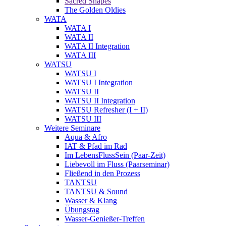
Sacred Shapes
The Golden Oldies
WATA
WATA I
WATA II
WATA II Integration
WATA III
WATSU
WATSU I
WATSU I Integration
WATSU II
WATSU II Integration
WATSU Refresher (I + II)
WATSU III
Weitere Seminare
Aqua & Afro
IAT & Pfad im Rad
Im LebensFlussSein (Paar-Zeit)
Liebevoll im Fluss (Paarseminar)
Fließend in den Prozess
TANTSU
TANTSU & Sound
Wasser & Klang
Übungstag
Wasser-Genießer-Treffen