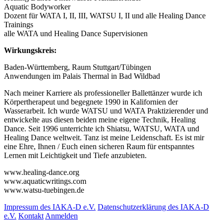
Aquatic Bodyworker
Dozent für WATA I, II, III, WATSU I, II und alle Healing Dance
Trainings
alle WATA und Healing Dance Supervisionen
Wirkungskreis:
Baden-Württemberg, Raum Stuttgart/Tübingen
Anwendungen im Palais Thermal in Bad Wildbad
Nach meiner Karriere als professioneller Ballettänzer wurde ich
Körpertherapeut und begegnete 1990 in Kalifornien der
Wasserarbeit. Ich wurde WATSU und WATA Praktizierender und
entwickelte aus diesen beiden meine eigene Technik, Healing
Dance. Seit 1996 unterrichte ich Shiatsu, WATSU, WATA und
Healing Dance weltweit. Tanz ist meine Leidenschaft. Es ist mir
eine Ehre, Ihnen / Euch einen sicheren Raum für entspanntes
Lernen mit Leichtigkeit und Tiefe anzubieten.
www.healing-dance.org
www.aquaticwritings.com
www.watsu-tuebingen.de
Impressum des IAKA-D e.V.
Datenschutzerklärung des IAKA-D
e.V.
Kontakt
Anmelden